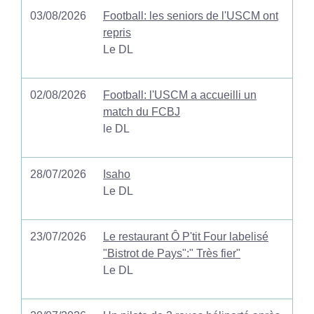
03/08/2026
Football: les seniors de l'USCM ont
repris
Le DL
02/08/2026
Football: l'USCM a accueilli un
match du FCBJ
le DL
28/07/2026
Isaho
Le DL
23/07/2026
Le restaurant Ô P'tit Four labelisé
"Bistrot de Pays":" Très fier"
Le DL