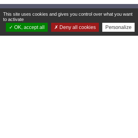
This site uses cookies and gives you control over what you want
Mairie de Creys Mepieu
to activate
Commune de Creys-Mépieu
OK, accept all
Deny all cookies
Personalize
35, place de la Mairie
38510 Creys-Mépieu - FRANCE
+33 4 74 97 72 86
Contact par formulaire
Les labels et
applications
PanneauPocket (Téléchargez
l'application pour recevoir directement toutes les