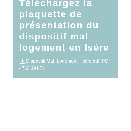
Téléchargez la
plaquette de
présentation du
dispositif mal
logement en Isère
file_download
Dispositif Mal_Logement_ Isère.pdf (PDF
- 763.39 kB)