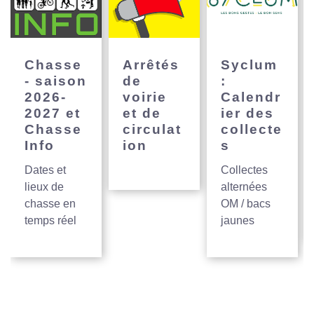
Chasse
Arrêtés
Syclum
- saison
de
:
2026-
voirie
Calendr
2027 et
et de
ier des
Chasse
circulat
collecte
Info
ion
s
Dates et
Collectes
lieux de
alternées
chasse en
OM / bacs
temps réel
jaunes