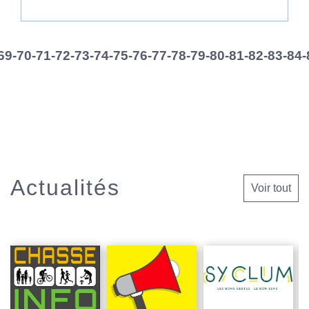
69
-70
-71
-72
-73
-74
-75
-76
-77
-78
-79
-80
-81
-82
-83
-84
-
Actualités
Voir tout