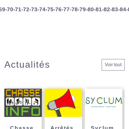
69
-70
-71
-72
-73
-74
-75
-76
-77
-78
-79
-80
-81
-82
-83
-84
-
Actualités
Voir tout
Chasse
Arrêtés
Syclum