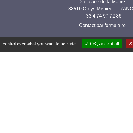
35, place de la Mairie
38510 Creys-Mépieu - FRAN
+33 4 74 97 72 86
Contact par formulaire
 control over what you want to activate
OK, accept all
els et applications
nneauPocket (Téléchargez l'application pour
ent toutes les informations de la commune)
es et Villages Fleuris
le active et sportive (2 lauriers)