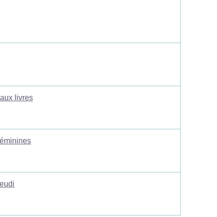
aux livres
 féminines
jeudi