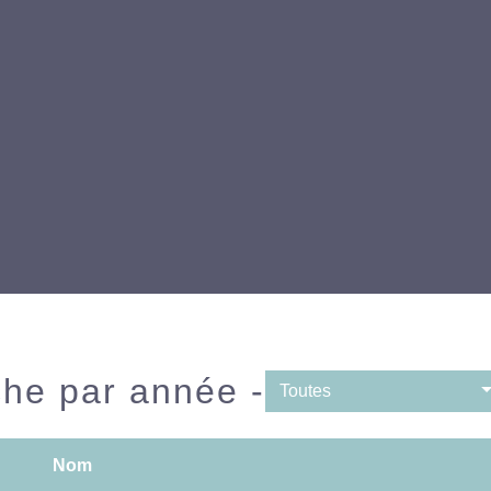
he par année -
Toutes
Nom