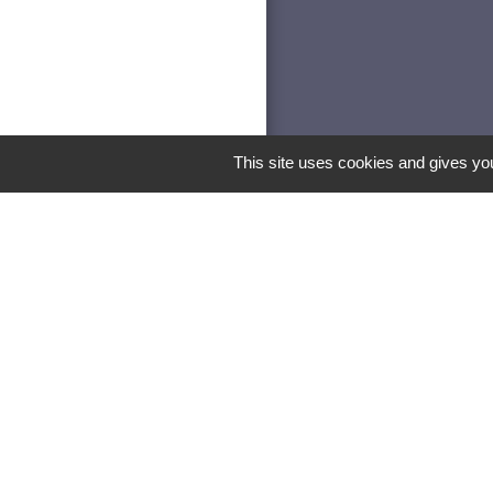
This site uses cookies and gives you
Les lab
Pa
recevoir directem
Vill
Vil