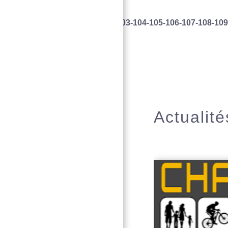
94
-95
-96
-97
-98
-99
-100
-101
-102
-103
-104
-105
-106
-107
-108
-109
Actualité