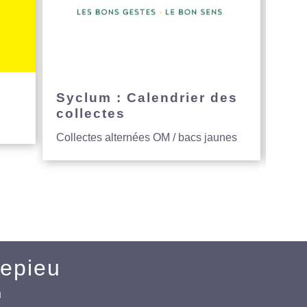
e
Syclum : Calendrier des
Avi
collectes
hau
Collectes alternées OM / bacs jaunes
Entre
Mepieu
u