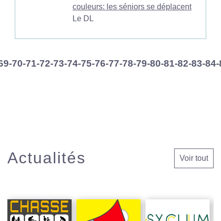
couleurs: les séniors se déplacent
Le DL
69
-70
-71
-72
-73
-74
-75
-76
-77
-78
-79
-80
-81
-82
-83
-84
-
Actualités
Voir tout