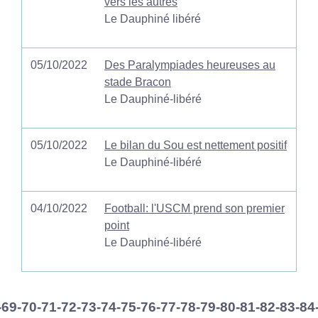
vers les autres
Le Dauphiné libéré
05/10/2022
Des Paralympiades heureuses au
stade Bracon
Le Dauphiné-libéré
05/10/2022
Le bilan du Sou est nettement positif
Le Dauphiné-libéré
04/10/2022
Football: l'USCM prend son premier
point
Le Dauphiné-libéré
-69
-70
-71
-72
-73
-74
-75
-76
-77
-78
-79
-80
-81
-82
-83
-84