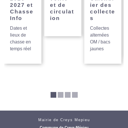
2027 et
et de
ier des
Chasse
circulat
collecte
Info
ion
s
Dates et
Collectes
lieux de
alternées
chasse en
OM / bacs
temps réel
jaunes
Mairie de Creys Mepieu
Commune de Creys-Mépieu