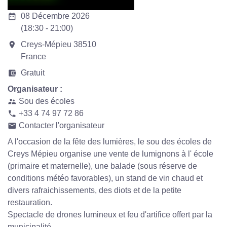
date_range
08 Décembre 2026
(18:30 - 21:00)
room
Creys-Mépieu 38510
France
account_balance_wallet
Gratuit
Organisateur :
Sou des écoles
supervisor_account
+33 4 74 97 72 86
phone
Contacter l'organisateur
email
A l'occasion de la fête des lumières, le sou des écoles de
Creys Mépieu organise une vente de lumignons à l' école
(primaire et maternelle), une balade (sous réserve de
conditions météo favorables), un stand de vin chaud et
divers rafraichissements, des diots et de la petite
restauration.
Spectacle de drones lumineux et feu d'artifice offert par la
municipalité.