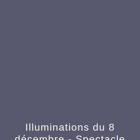
menu
Illuminations du 8
décembre - Spectacle