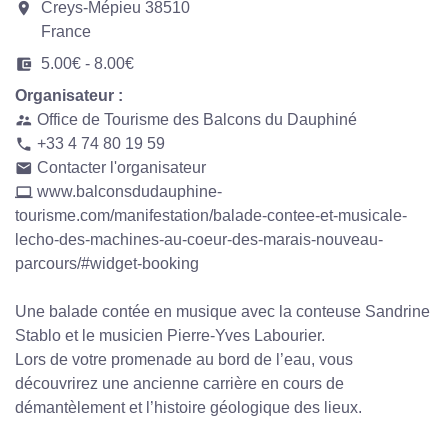
room
Creys-Mépieu 38510
France
account_balance_wallet
5.00€ - 8.00€
Organisateur :
Office de Tourisme des Balcons du Dauphiné
supervisor_account
+33 4 74 80 19 59
phone
Contacter l'organisateur
email
www.balconsdudauphine-
computer
tourisme.com/manifestation/balade-contee-et-musicale-
lecho-des-machines-au-coeur-des-marais-nouveau-
parcours/#widget-booking
Une balade contée en musique avec la conteuse Sandrine
Stablo et le musicien Pierre-Yves Labourier.
Lors de votre promenade au bord de l’eau, vous
découvrirez une ancienne carrière en cours de
démantèlement et l’histoire géologique des lieux.