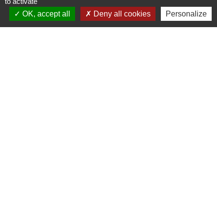
to activate
OK, accept all
Deny all cookies
Personalize
Coordonnées du lieu
Adresse
Route de Mépieu
38510 Creys-Mépieu
Actualités
Voir tout