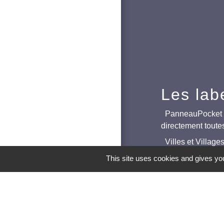
Les lab
PanneauPocket (T
directement toute
Villes et Village
Ville active et sp
This site uses cookies and gives you
Extinction de l'
M