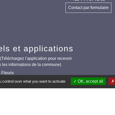
Contact par formulaire
els et applications
éléchargez l'application pour recevoir
s les informations de la commune)
s Fleuris
ortive (2 lauriers)
 control over what you want to activate
OK, accept all
éclairage public (Extinction de 23h à 5h)
entions légales
-
Politique de confidentialité
-
Accessibilité
-