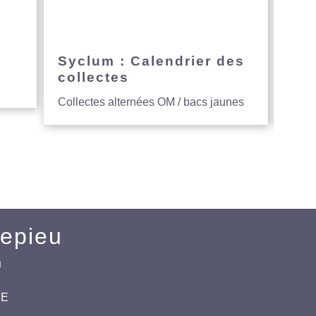
e
Syclum : Calendrier des
Avi
collectes
hau
Collectes alternées OM / bacs jaunes
Entre
Mepieu
u
CE