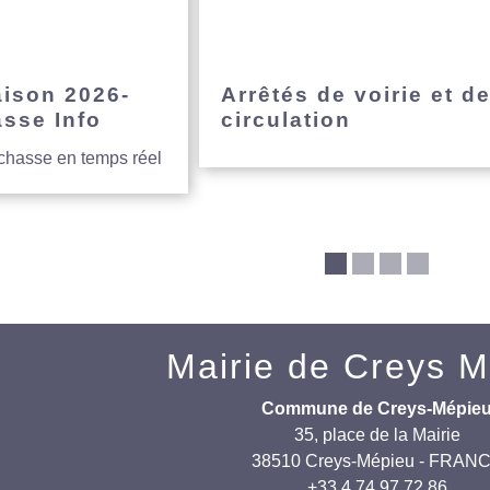
aison 2026-
Arrêtés de voirie et d
asse Info
circulation
 chasse en temps réel
Mairie de Creys 
Commune de Creys-Mépie
35, place de la Mairie
38510 Creys-Mépieu - FRAN
+33 4 74 97 72 86