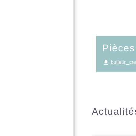
Pièces
file_download
bulletin_c
Actualité