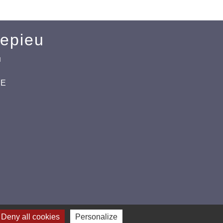
Mepieu
u
CE
Deny all cookies
Personalize