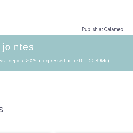
Publish at Calameo
 jointes
reys_mepieu_2025_compressed.pdf (PDF - 20.89Mo)
s