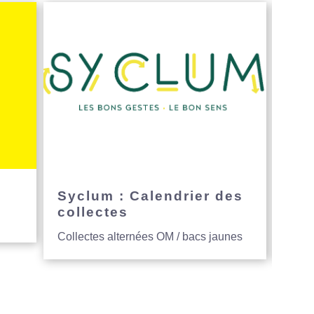
e
Syclum : Calendrier des
Avi
collectes
hau
Collectes alternées OM / bacs jaunes
Entre