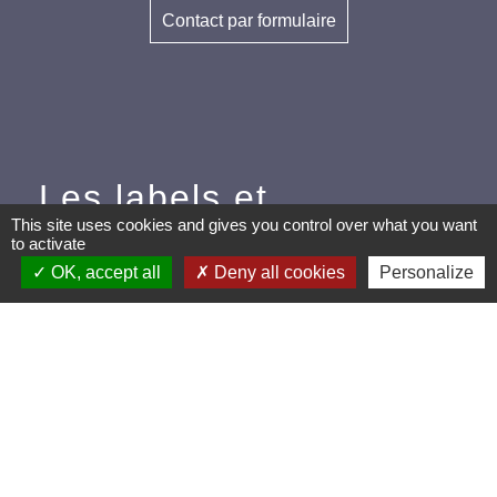
Contact par formulaire
Les labels et
This site uses cookies and gives you control over what you want
applications
to activate
OK, accept all
Deny all cookies
Personalize
PanneauPocket (Téléchargez
l'application pour recevoir directement toutes les
informations de la commune)
Villes et Villages Fleuris
Ville active et sportive (2 lauriers)