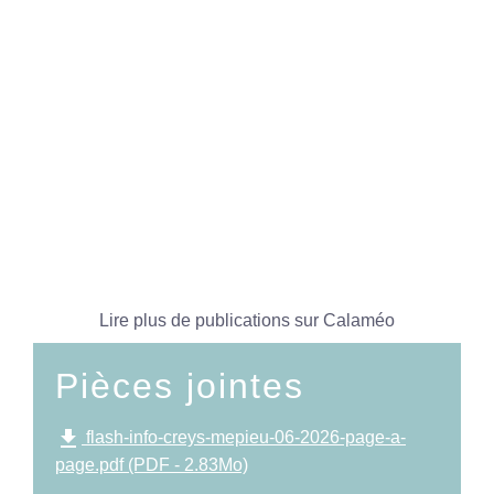
Lire plus de publications sur Calaméo
Pièces jointes
file_download
flash-info-creys-mepieu-06-2026-page-a-
page.pdf (PDF - 2.83Mo)