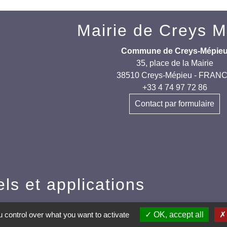
Mairie de Creys 
Commune de Creys-Mépie
35, place de la Mairie
38510 Creys-Mépieu - FRAN
+33 4 74 97 72 86
Contact par formulaire
els et applications
nneauPocket (Téléchargez l'application pour
 control over what you want to activate
OK, accept all
ent toutes les informations de la commune)