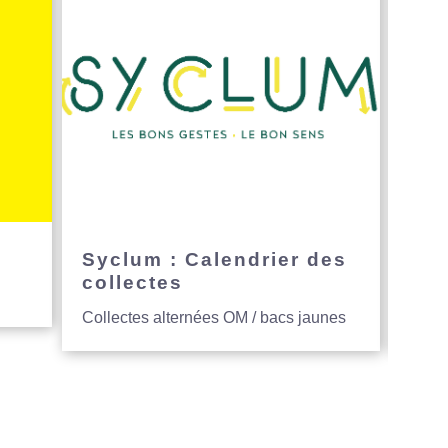
e
Syclum : Calendrier des
Avi
collectes
hau
Collectes alternées OM / bacs jaunes
Entre