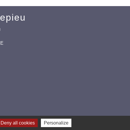
Mepieu
u
CE
Deny all cookies
Personalize