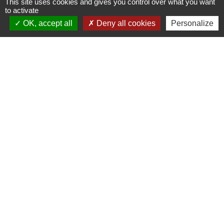
This site uses cookies and gives you control over what you want
to activate
OK, accept all
Deny all cookies
Personalize
Mairie de Creys Mepieu
Commune de Creys-Mépieu
35, place de la Mairie
38510 Creys-Mépieu - FRANCE
+33 4 74 97 72 86
Contact par formulaire
Les labels et
applications