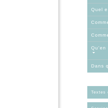
Quel e
Commen
Commen
Qu'en 
Dans q
Textes 