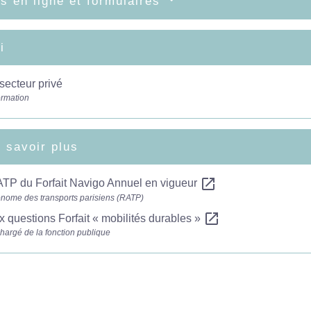
s en ligne et formulaires
i
secteur privé
ormation
 savoir plus
open_in_new
ATP du Forfait Navigo Annuel en vigueur
nome des transports parisiens (RATP)
open_in_new
x questions Forfait « mobilités durables »
chargé de la fonction publique