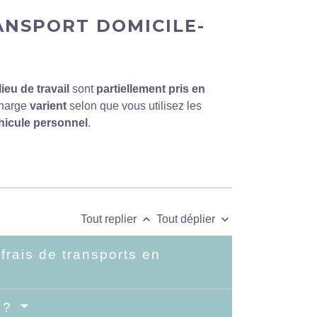
ANSPORT DOMICILE-
ieu de travail
sont
partiellement pris en
charge
varient
selon que vous utilisez les
hicule personnel
.
keyboard_arrow_up
keyboard_arrow_down
Tout replier
Tout déplier
frais de transports en
e ?