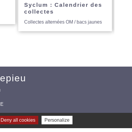
e
Syclum : Calendrier des
Avi
collectes
hau
Collectes alternées OM / bacs jaunes
Entre
Mepieu
u
CE
Deny all cookies
Personalize