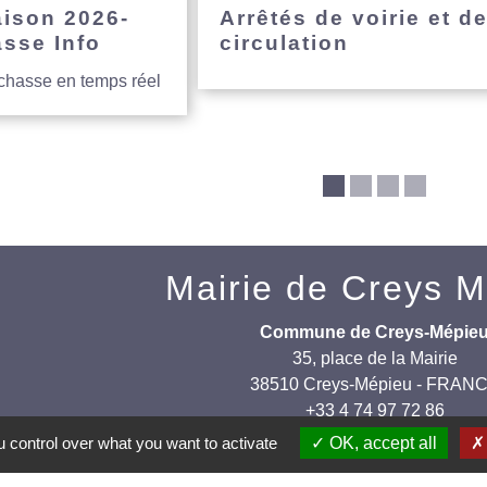
aison 2026-
Arrêtés de voirie et d
asse Info
circulation
 chasse en temps réel
Mairie de Creys 
Commune de Creys-Mépie
35, place de la Mairie
38510 Creys-Mépieu - FRAN
+33 4 74 97 72 86
 control over what you want to activate
OK, accept all
Contact par formulaire