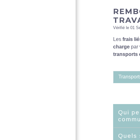
REMB
TRAV
Vérifié le 01 S
Les
frais li
charge
par 
transport
Transpor
Qui pe
comm
Quels 