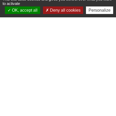
to activate
OK, accept all
Deny all cookies
Personalize
Les labels et
applications
PanneauPocket (Téléchargez
l'application pour recevoir directement toutes les
informations de la commune)
Villes et Villages Fleuris
Ville active et sportive (2 lauriers)
Extinction de l'éclairage public (Extinction de 23h à