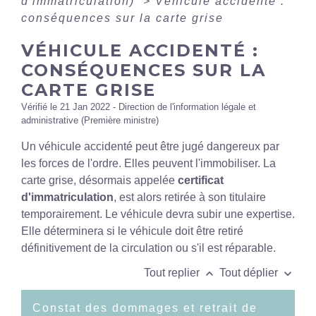
d'immatriculation)
>
Véhicule accidenté :
conséquences sur la carte grise
VÉHICULE ACCIDENTÉ :
CONSÉQUENCES SUR LA
CARTE GRISE
Vérifié le 21 Jan 2022 - Direction de l'information légale et
administrative (Première ministre)
Un véhicule accidenté peut être jugé dangereux par
les forces de l'ordre. Elles peuvent l'immobiliser. La
carte grise, désormais appelée
certificat
d'immatriculation
, est alors retirée à son titulaire
temporairement. Le véhicule devra subir une expertise.
Elle déterminera si le véhicule doit être retiré
définitivement de la circulation ou s'il est réparable.
keyboard_arrow_up
keyboard_arrow_down
Tout replier
Tout déplier
Constat des dommages et retrait de