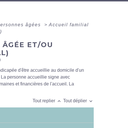
personnes âgées
>
Accueil familial
)
 ÂGÉE ET/OU
L)
)
ndicapée d'être accueillie au domicile d'un
n. La personne accueillie signe avec
umaines et financières de l'accueil. La
keyboard_arrow_up
keyboard_arrow_down
Tout replier
Tout déplier