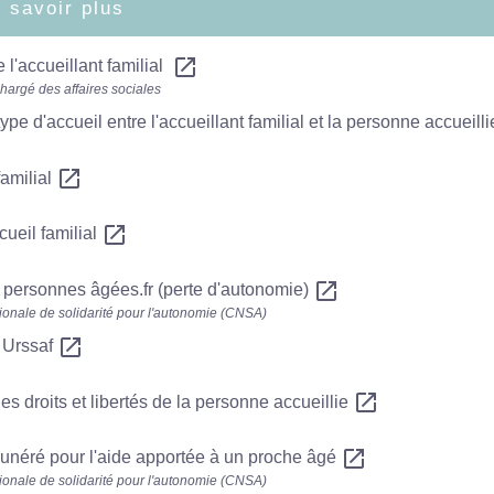
 savoir plus
open_in_new
 l'accueillant familial
chargé des affaires sociales
type d'accueil entre l'accueillant familial et la personne accueill
open_in_new
familial
open_in_new
ueil familial
open_in_new
 personnes âgées.fr (perte d'autonomie)
ionale de solidarité pour l'autonomie (CNSA)
open_in_new
 Urssaf
open_in_new
es droits et libertés de la personne accueillie
open_in_new
unéré pour l'aide apportée à un proche âgé
ionale de solidarité pour l'autonomie (CNSA)