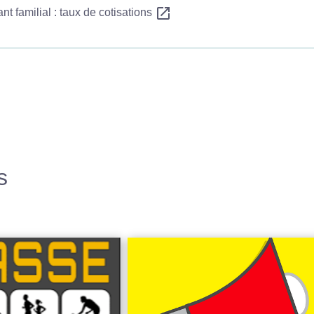
open_in_new
nt familial : taux de cotisations
s