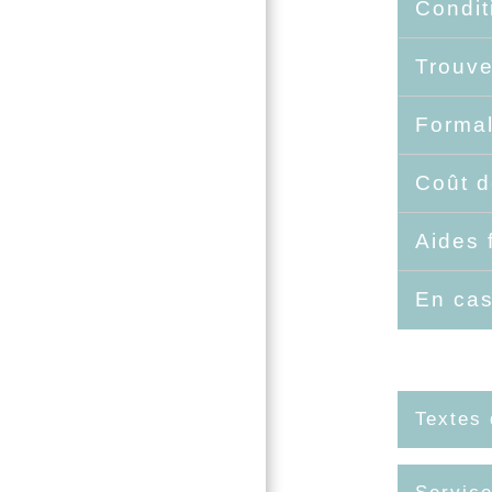
Condit
Trouve
Formal
Coût d
Aides 
En cas
Textes 