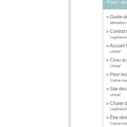
Pour en
Guide de
Ministère 
Contrat 
Legifrance
Accueil 
Urssaf
Cesu acc
Urssaf
Pour les
Caisse nat
Site des
Urssaf
Charte d
Legifrance
Être rém
Caisse nat