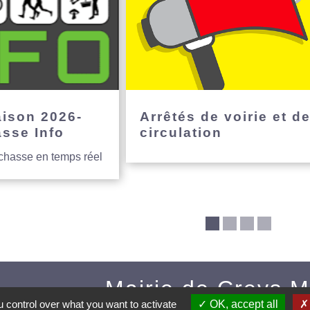
aison 2026-
Arrêtés de voirie et d
asse Info
circulation
 chasse en temps réel
Mairie de Creys 
 control over what you want to activate
OK, accept all