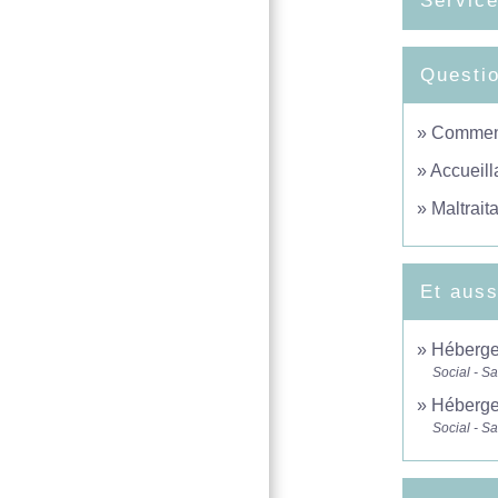
Service
Questi
Comment 
Accueilla
Maltrait
Et auss
Héberge
Social - S
Héberge
Social - S