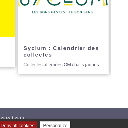
e
Syclum : Calendrier des
Avi
collectes
hau
Collectes alternées OM / bacs jaunes
Entre
Mepieu
Deny all cookies
Personalize