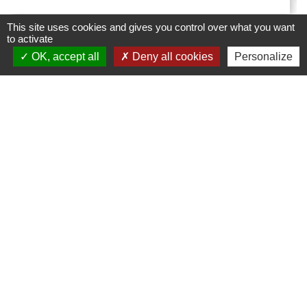
This site uses cookies and gives you control over what you want
to activate
OK, accept all
Deny all cookies
Personalize
Mairie de Creys Mepieu
Commune de Creys-Mépieu
35, place de la Mairie
38510 Creys-Mépieu - FRANCE
+33 4 74 97 72 86
Contact par formulaire
Les labels et