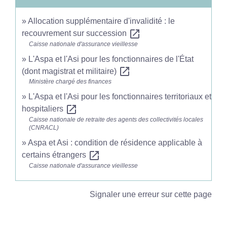
Allocation supplémentaire d'invalidité : le
open_in_new
recouvrement sur succession
Caisse nationale d'assurance vieillesse
L'Aspa et l'Asi pour les fonctionnaires de l'État
open_in_new
(dont magistrat et militaire)
Ministère chargé des finances
L'Aspa et l'Asi pour les fonctionnaires territoriaux et
open_in_new
hospitaliers
Caisse nationale de retraite des agents des collectivités locales
(CNRACL)
Aspa et Asi : condition de résidence applicable à
open_in_new
certains étrangers
Caisse nationale d'assurance vieillesse
Signaler une erreur sur cette page