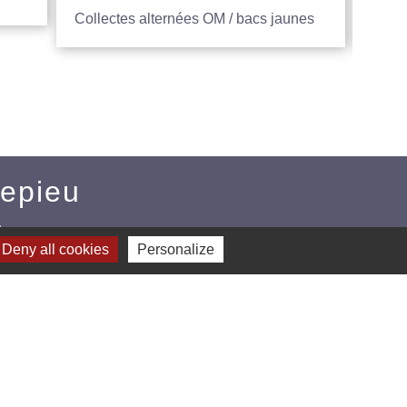
Collectes alternées OM / bacs jaunes
Entre
Mepieu
u
Deny all cookies
Personalize
CE