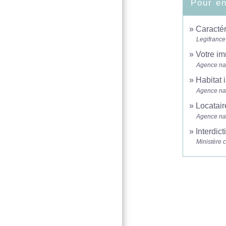
Pour en
Caracté
Legifrance
Votre im
Agence nat
Habitat i
Agence nat
Locatair
Agence nat
Interdic
Ministère 