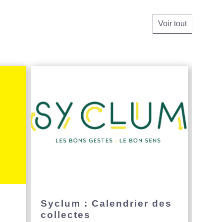
Voir tout
e
Syclum : Calendrier des
Avi
collectes
hau