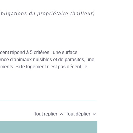
bligations du propriétaire (bailleur)
cent répond à 5 critères : une surface
sence d'animaux nuisibles et de parasites, une
ments. Si le logement n'est pas décent, le
keyboard_arrow_up
keyboard_arrow_down
Tout replier
Tout déplier