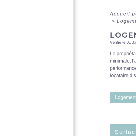
Accueil p
>
Logeme
LOGE
Vérifié le 01 J
Le propriéta
minimale, l'
performance 
locataire di
Logement
Surfa