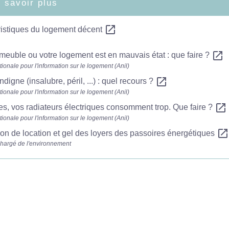
 savoir plus
open_in_new
ristiques du logement décent
open_in_new
meuble ou votre logement est en mauvais état : que faire ?
ionale pour l'information sur le logement (Anil)
open_in_new
ndigne (insalubre, péril, ...) : quel recours ?
ionale pour l'information sur le logement (Anil)
open_in_new
es, vos radiateurs électriques consomment trop. Que faire ?
ionale pour l'information sur le logement (Anil)
open_in_new
tion de location et gel des loyers des passoires énergétiques
chargé de l'environnement