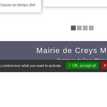
 chasse en temps réel
Mairie de Creys 
Commune de Creys-Mépie
 control over what you want to activate
OK, accept all
35, place de la Mairie
38510 Creys-Mépieu - FRAN
+33 4 74 97 72 86
Contact par formulaire