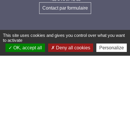
Contact par formulaire
This site uses cookies and gives you control over what you want
to activate
OK, accept all
Deny all cookies
Personalize
Les labels et
applications
PanneauPocket (Téléchargez
l'application pour recevoir directement toutes les
informations de la commune)
Villes et Villages Fleuris
Ville active et sportive (2 lauriers)