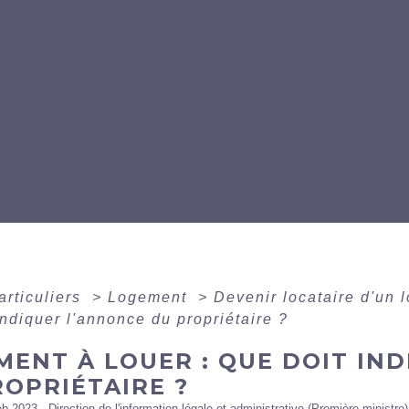
articuliers
>
Logement
>
Devenir locataire d'un 
indiquer l'annonce du propriétaire ?
MENT À LOUER : QUE DOIT IN
ROPRIÉTAIRE ?
eb 2023 - Direction de l'information légale et administrative (Première ministre)