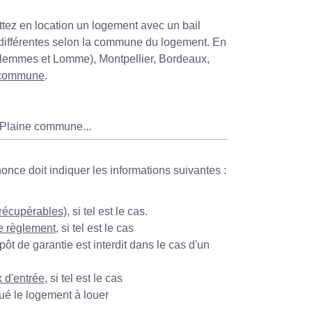
ttez en location un logement avec un bail
t différentes selon la commune du logement. En
Hellemmes et Lomme), Montpellier, Bordeaux,
 commune
.
, Plaine commune...
nnonce doit indiquer les informations suivantes :
 récupérables)
, si tel est le cas.
e règlement
, si tel est le cas
dépôt de garantie est interdit dans le cas d'un
x d'entrée
, si tel est le cas
ué le logement à louer