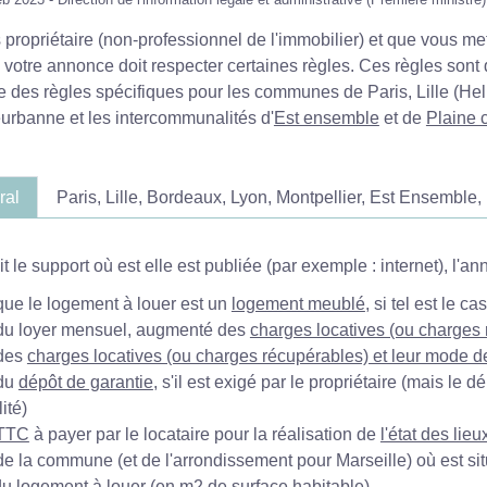
 propriétaire (non-professionnel de l'immobilier) et que vous me
, votre annonce doit respecter certaines règles. Ces règles son
iste des règles spécifiques pour les communes de Paris, Lille (
eurbanne et les intercommunalités d'
Est ensemble
et de
Plaine
ral
Paris, Lille, Bordeaux, Lyon, Montpellier, Est Ensemble
t le support où est elle est publiée (par exemple : internet), l'a
ue le logement à louer est un
logement meublé
, si tel est le cas
du loyer mensuel, augmenté des
charges locatives (ou charges
 des
charges locatives (ou charges récupérables) et leur mode d
 du
dépôt de garantie
, s'il est exigé par le propriétaire (mais le 
ité)
TTC
à payer par le locataire pour la réalisation de
l'état des lieu
e la commune (et de l'arrondissement pour Marseille) où est sit
du logement à louer (en m
2
de
surface habitable
)