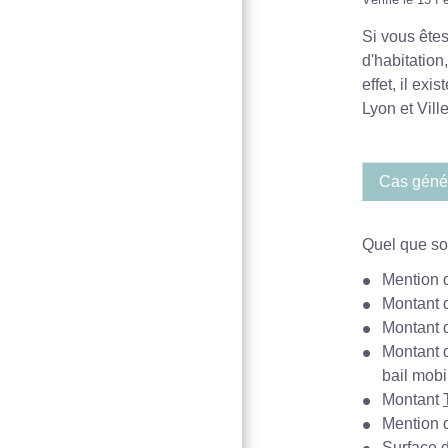
Si vous êtes
d'habitation
effet, il ex
Lyon et Vill
Cas géné
Quel que soi
Mention q
Montant 
Montant
Montant
bail mobil
Montant
Mention d
Surface 