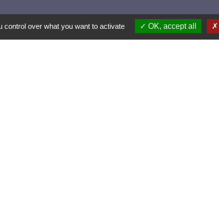
 control over what you want to activate
OK, accept all
els et applications
nneauPocket (Téléchargez l'application pour
ent toutes les informations de la commune)
es et Villages Fleuris
le active et sportive (2 lauriers)
lairage public (Extinction de 23h à 5h)
entions légales
-
Politique de confidentialité
-
Accessibilité
-