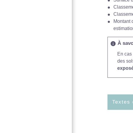
Classeme
Classemen
Montant d
estimatio
À savo
info
En cas 
des sol
exposé
Textes 