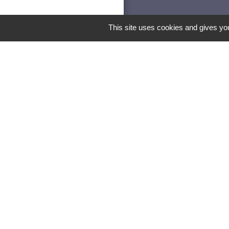
This site uses cookies and gives you
Les lab
Pa
recevoir directem
Vill
Vil
Extinction de l'éc
M