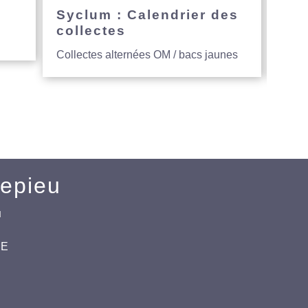
e
Syclum : Calendrier des
Avi
collectes
hau
Collectes alternées OM / bacs jaunes
Entre
Mepieu
u
CE