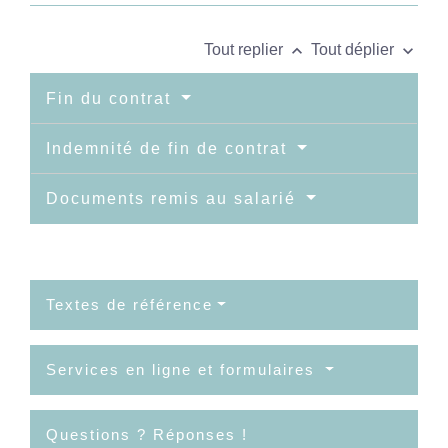
keyboard_arrow_up
keyboard_arrow_down
Tout replier
Tout déplier
Fin du contrat
Indemnité de fin de contrat
Documents remis au salarié
Textes de référence
Services en ligne et formulaires
Questions ? Réponses !