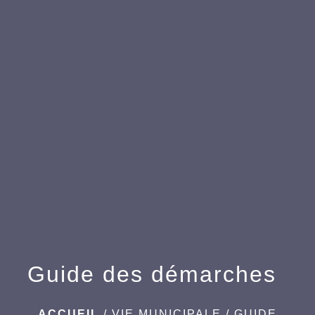
menu
Guide des démarches
ACCUEIL
/
VIE MUNICIPALE
/
GUIDE