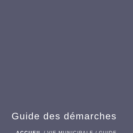
menu
Guide des démarches
ACCUEIL
/
VIE MUNICIPALE
/
GUIDE