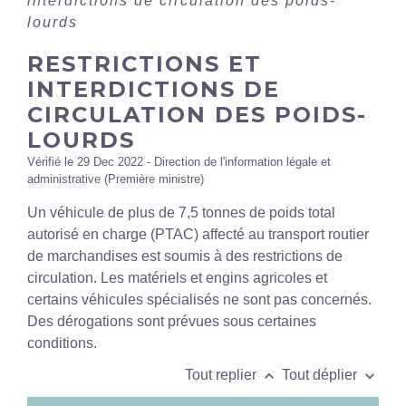
interdictions de circulation des poids-
lourds
RESTRICTIONS ET
INTERDICTIONS DE
CIRCULATION DES POIDS-
LOURDS
Vérifié le 29 Dec 2022 - Direction de l'information légale et
administrative (Première ministre)
Un véhicule de plus de 7,5 tonnes de poids total
autorisé en charge (PTAC) affecté au transport routier
de marchandises est soumis à des restrictions de
circulation. Les matériels et engins agricoles et
certains véhicules spécialisés ne sont pas concernés.
Des dérogations sont prévues sous certaines
conditions.
keyboard_arrow_up
keyboard_arrow_down
Tout replier
Tout déplier