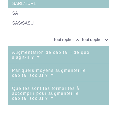
SARL/EURL
SA
SAS/SASU
keyboard_arrow_up
keyboard_arrow_down
Tout replier
Tout déplier
Augmentation de capital : de quoi
s'agit-il ?
Par quels moyens augmenter le
capital social ?
Quelles sont les formalités à
accomplir pour augmenter le
capital social ?