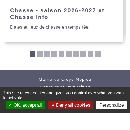
Chasse - saison 2026-2027 et
Chasse Info
Dates et lieux de chasse en temps réel
Mairie de Creys Mepieu
Commune de Creys-Mépieu
This site uses cookies and gives you control over what you want
35, place de la Mairie
to activate
38510 Creys-Mépieu - FRANCE
+33 4 74 97 72 86
OK, accept all
Deny all cookies
Personalize
Contact par formulaire