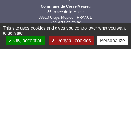
Commune de Creys-Mépieu
35, place de la Mairie
38510 Creys-Mépieu - FRANCE
+33 4 74 97 72 86
This site uses cookies and gives you control over what you want
Contact par formulaire
to activate
OK, accept all
Deny all cookies
Personalize
Les labels et
applications
PanneauPocket (Téléchargez
l'application pour recevoir directement toutes les
informations de la commune)
Villes et Villages Fleuris