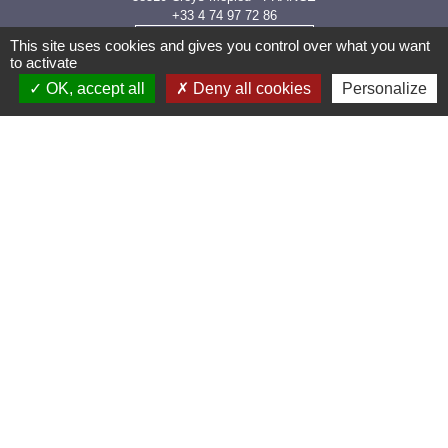
+33 4 74 97 72 86
Contact par formulaire
This site uses cookies and gives you control over what you want
to activate
OK, accept all
Deny all cookies
Personalize
Les labels et
applications
PanneauPocket (Téléchargez
l'application pour recevoir directement toutes les
informations de la commune)
Villes et Villages Fleuris
Ville active et sportive (2 lauriers)