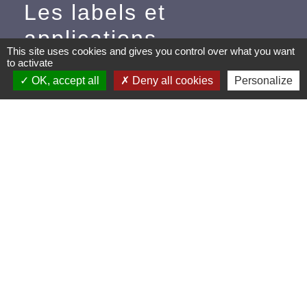
Les labels et
applications
This site uses cookies and gives you control over what you want
to activate
PanneauPocket (Téléchargez
OK, accept all
Deny all cookies
Personalize
l'application pour recevoir directement toutes les
informations de la commune)
Villes et Villages Fleuris
Ville active et sportive (2 lauriers)
Extinction de l'éclairage public (Extinction de 23h à
5h)
Mentions légales
-
Politique de confidentialité
-
Accessibilité
-
Plan du site
-
Gestion des cookies