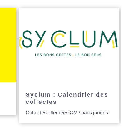
e
Syclum : Calendrier des
Avi
collectes
hau
Collectes alternées OM / bacs jaunes
Entre