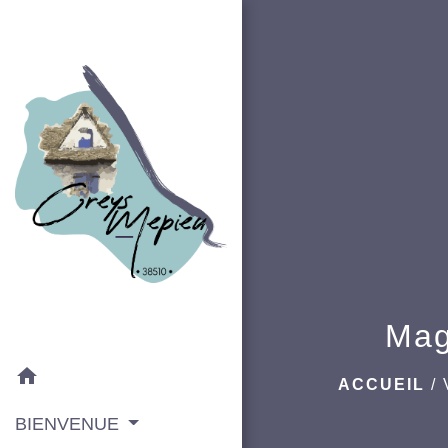
Maga
home
ACCUEIL
/
BIENVENUE