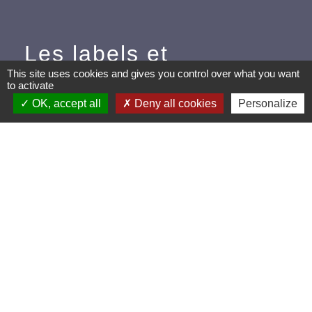
Les labels et
applications
This site uses cookies and gives you control over what you want
to activate
OK, accept all
Deny all cookies
Personalize
PanneauPocket (Téléchargez
l'application pour recevoir directement toutes les
informations de la commune)
Villes et Villages Fleuris
Ville active et sportive (2 lauriers)
Extinction de l'éclairage public (Extinction de 23h à
5h)