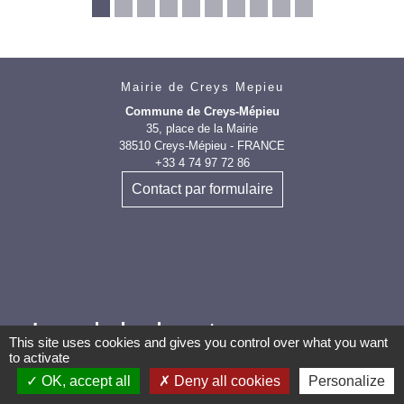
Mairie de Creys Mepieu
Commune de Creys-Mépieu
35, place de la Mairie
38510 Creys-Mépieu - FRANCE
+33 4 74 97 72 86
Contact par formulaire
Les labels et
This site uses cookies and gives you control over what you want
to activate
applications
OK, accept all
Deny all cookies
Personalize