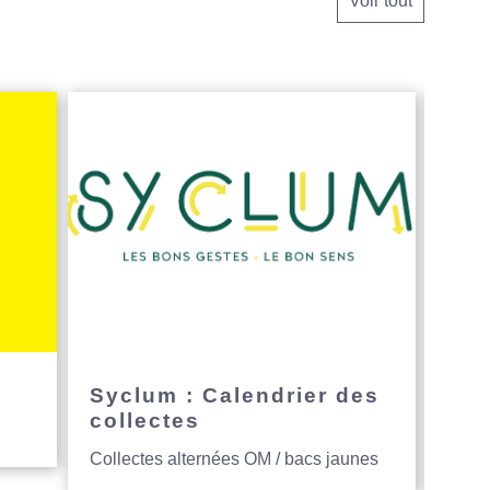
Voir tout
e
Syclum : Calendrier des
Avi
collectes
hau
Collectes alternées OM / bacs jaunes
Entre