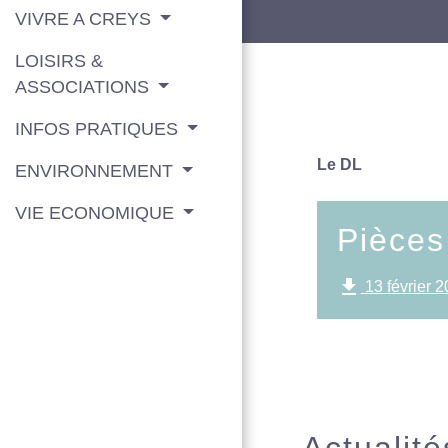
VIVRE A CREYS
LOISIRS &
ASSOCIATIONS
INFOS PRATIQUES
Le DL
ENVIRONNEMENT
VIE ECONOMIQUE
Pièces
file_download
13 février 