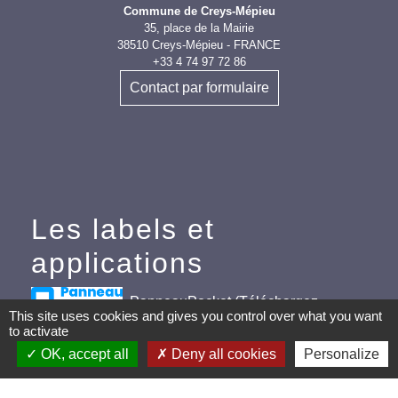
Commune de Creys-Mépieu
35, place de la Mairie
38510 Creys-Mépieu - FRANCE
+33 4 74 97 72 86
Contact par formulaire
Les labels et
applications
PanneauPocket (Téléchargez
This site uses cookies and gives you control over what you want
l'application pour recevoir directement toutes les
to activate
informations de la commune)
OK, accept all
Deny all cookies
Personalize
Villes et Villages Fleuris