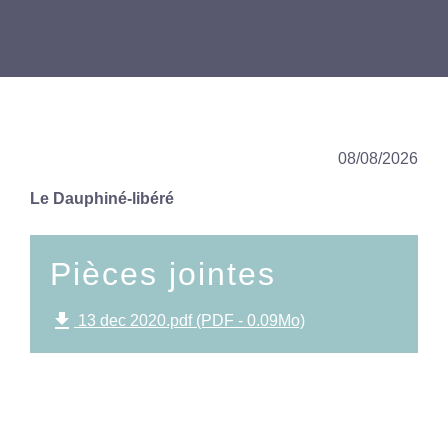
08/08/2026
Le Dauphiné-libéré
Pièces jointes
file_download
13 dec 2020.pdf (PDF - 0.09Mo)