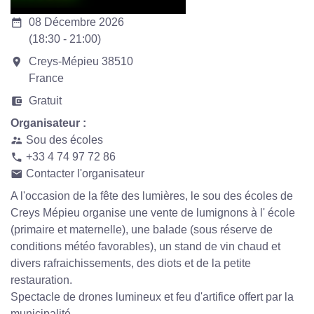
date_range
08 Décembre 2026
(18:30 - 21:00)
room
Creys-Mépieu 38510
France
account_balance_wallet
Gratuit
Organisateur :
Sou des écoles
supervisor_account
+33 4 74 97 72 86
phone
Contacter l'organisateur
email
A l'occasion de la fête des lumières, le sou des écoles de
Creys Mépieu organise une vente de lumignons à l' école
(primaire et maternelle), une balade (sous réserve de
conditions météo favorables), un stand de vin chaud et
divers rafraichissements, des diots et de la petite
restauration.
Spectacle de drones lumineux et feu d'artifice offert par la
municipalité.