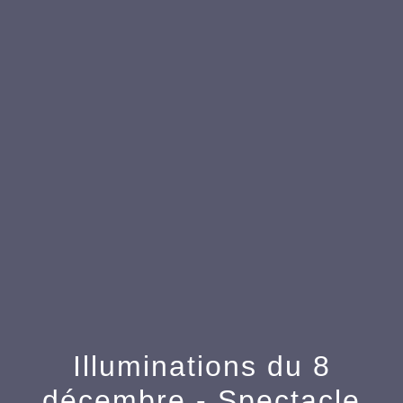
menu
Illuminations du 8
décembre - Spectacle