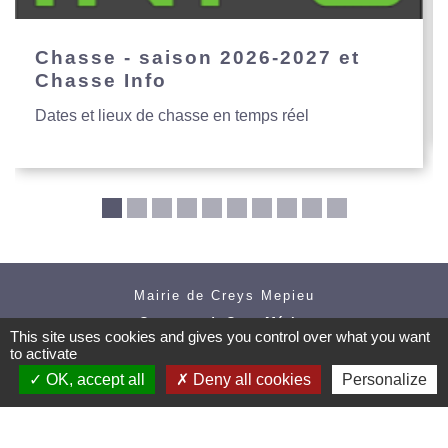
Chasse - saison 2026-2027 et
Chasse Info
Dates et lieux de chasse en temps réel
Mairie de Creys Mepieu
Commune de Creys-Mépieu
This site uses cookies and gives you control over what you want
35, place de la Mairie
to activate
38510 Creys-Mépieu - FRANCE
OK, accept all
Deny all cookies
Personalize
+33 4 74 97 72 86
Contact par formulaire