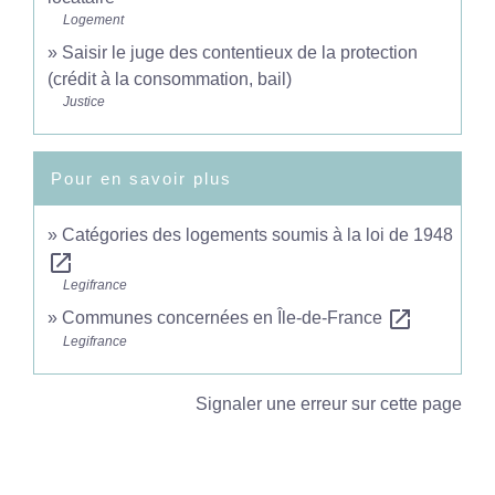
Logement
Saisir le juge des contentieux de la protection
(crédit à la consommation, bail)
Justice
Pour en savoir plus
Catégories des logements soumis à la loi de 1948
open_in_new
Legifrance
open_in_new
Communes concernées en Île-de-France
Legifrance
Signaler une erreur sur cette page