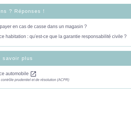
ons ? Réponses !
 payer en cas de casse dans un magasin ?
e habitation : qu'est-ce que la garantie responsabilité civile ?
 savoir plus
open_in_new
ce automobile
e contrôle prudentiel et de résolution (ACPR)