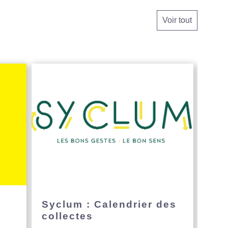
Voir tout
e
Syclum : Calendrier des
Avi
collectes
hau