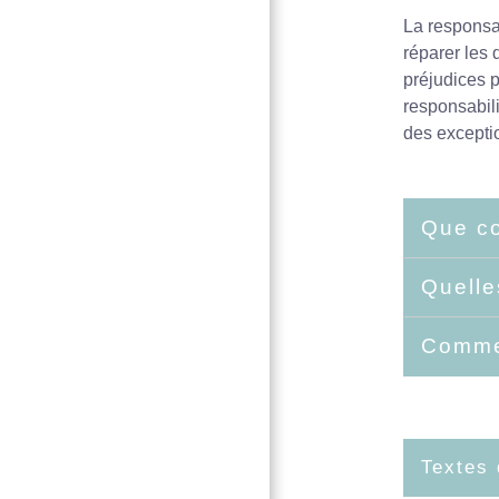
La responsab
réparer les
préjudices 
responsabili
des excepti
Que co
Quelle
Commen
Textes 