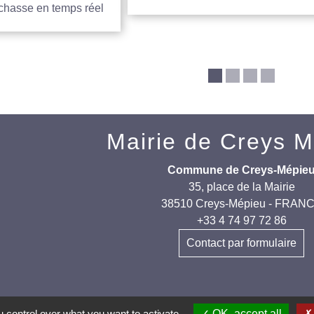
 chasse en temps réel
Mairie de Creys 
Commune de Creys-Mépie
35, place de la Mairie
38510 Creys-Mépieu - FRAN
+33 4 74 97 72 86
Contact par formulaire
 control over what you want to activate
OK, accept all