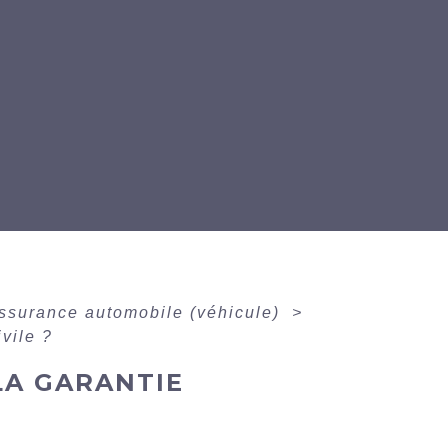
ssurance automobile (véhicule)
>
vile ?
LA GARANTIE