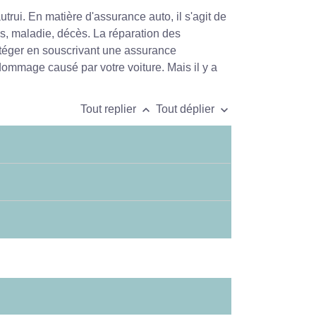
trui. En matière d'assurance auto, il s'agit de
s, maladie, décès. La réparation des
téger en souscrivant une assurance
dommage causé par votre voiture. Mais il y a
keyboard_arrow_up
keyboard_arrow_down
Tout replier
Tout déplier