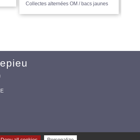
Collectes alternées OM / bacs jaunes
Entre
Mepieu
u
CE
Deny all cookies
Personalize