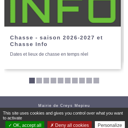
Chasse - saison 2026-2027 et
Chasse Info
Dates et lieux de chasse en temps réel
Mairie de Creys Mepieu
This site uses cookies and gives you control over what you want
Commune de Creys-Mépieu
to activate
35, place de la Mairie
38510 Creys-Mépieu - FRANCE
OK, accept all
Deny all cookies
Personalize