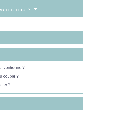
nventionné ?
onventionné ?
du couple ?
lier ?