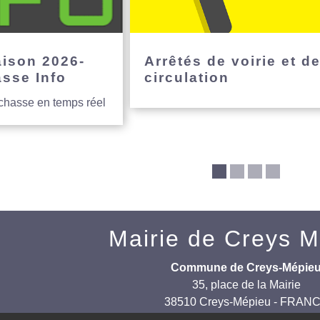
aison 2026-
Arrêtés de voirie et d
asse Info
circulation
 chasse en temps réel
Mairie de Creys 
Commune de Creys-Mépie
35, place de la Mairie
38510 Creys-Mépieu - FRAN
+33 4 74 97 72 86