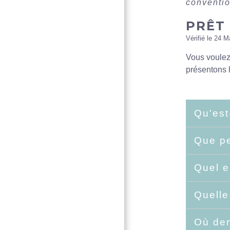
conventi
PRÊT
Vérifié le 24 M
Vous voulez 
présentons l
Qu'est
Que pe
Quel e
Quelle
Où dem