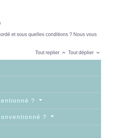
)
ccordé et sous quelles conditions ? Nous vous
keyboard_arrow_up
keyboard_arrow_down
Tout replier
Tout déplier
nventionné ?
 conventionné ?