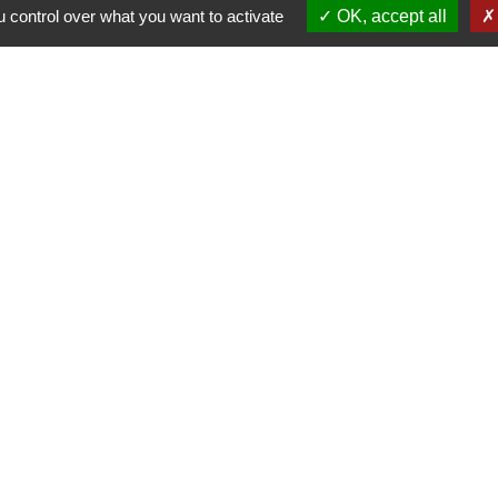
 control over what you want to activate
OK, accept all
Contact par formulaire
els et applications
nneauPocket (Téléchargez l'application pour
ent toutes les informations de la commune)
es et Villages Fleuris
le active et sportive (2 lauriers)
lairage public (Extinction de 23h à 5h)