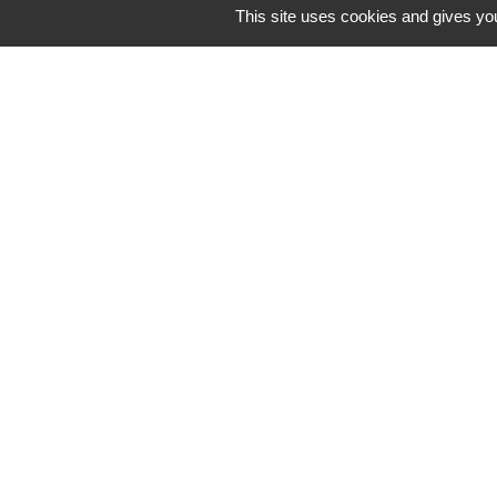
This site uses cookies and gives you
Les lab
Pa
recevoir directem
Vill
Vil
Extinction de l'éc