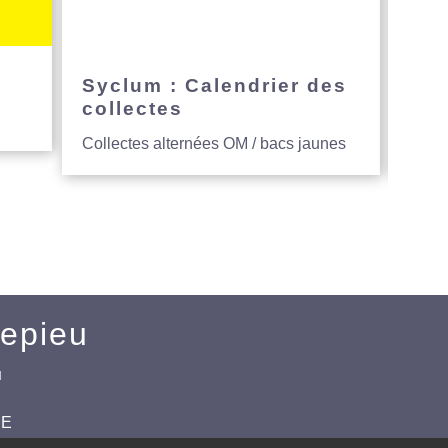
e
Syclum : Calendrier des
Avi
collectes
hau
Collectes alternées OM / bacs jaunes
Entre
Mepieu
u
CE