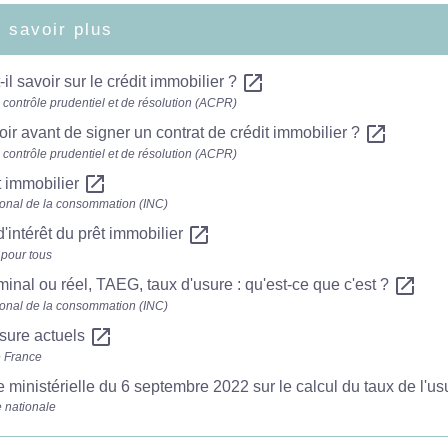
 savoir plus
open_in_new
-il savoir sur le crédit immobilier ?
e contrôle prudentiel et de résolution (ACPR)
open_in_new
ir avant de signer un contrat de crédit immobilier ?
e contrôle prudentiel et de résolution (ACPR)
open_in_new
t immobilier
ational de la consommation (INC)
open_in_new
d'intérêt du prêt immobilier
 pour tous
open_in_new
inal ou réel, TAEG, taux d'usure : qu'est-ce que c'est ?
ational de la consommation (INC)
open_in_new
sure actuels
 France
ministérielle du 6 septembre 2022 sur le calcul du taux de l'u
 nationale