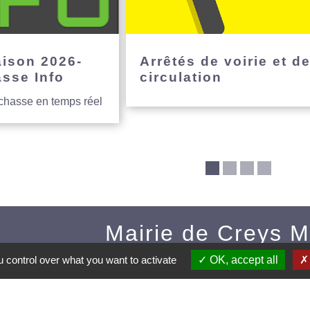
aison 2026-
Arrêtés de voirie et d
asse Info
circulation
 chasse en temps réel
Mairie de Creys 
 control over what you want to activate
OK, accept all
Commune de Creys-Mépie
35, place de la Mairie
38510 Creys-Mépieu - FRAN