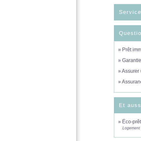
Service
Questi
Prêt imm
Garantie
Assurer 
Assuranc
Et auss
Éco-prêt
Logement