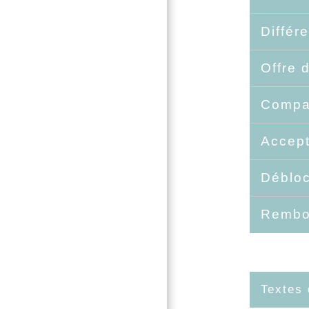
Différ
Offre 
Compar
Accept
Déblo
Rembo
Textes 