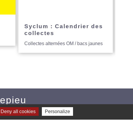
e
Syclum : Calendrier des
Avi
collectes
hau
Collectes alternées OM / bacs jaunes
Entre
Mepieu
Deny all cookies
Personalize
u
CE