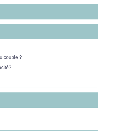
du couple ?
acité?