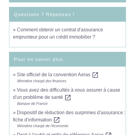
Questions ? Réponses !
Comment obtenir un contrat d'assurance
emprunteur pour un crédit immobilier ?
Pour en savoir plus
open_in_new
Site officiel de la convention Aeras
Ministère chargé des finances
Vous avez des difficultés à vous assurer à cause
open_in_new
d'un problème de santé
Banque de France
Dispositif de réduction des surprimes d'assurance :
open_in_new
fiche d'information
Ministère chargé de l'économie
Droit à l'oubli et grille de référence Aeras