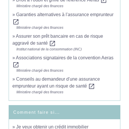
open_in_new
Ministère chargé des finances
Garanties alternatives à l'assurance emprunteur
open_in_new
Ministère chargé des finances
Assurer son prêt bancaire en cas de risque
open_in_new
aggravé de santé
Institut national de la consommation (INC)
Associations signataires de la convention Aeras
open_in_new
Ministère chargé des finances
Conseils au demandeur d'une assurance
open_in_new
emprunteur ayant un risque de santé
Ministère chargé des finances
Comment faire si...
Je veux obtenir un crédit immobilier